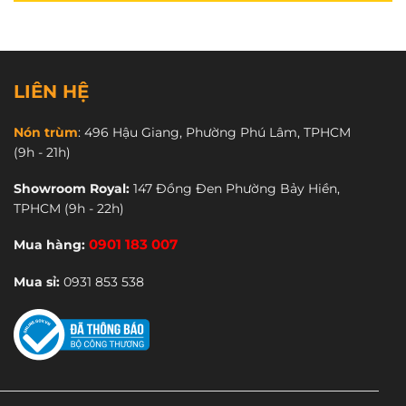
CN5:
2/5 Nguyễn Ảnh Thủ, Trung Chánh, Hóc Môn.
1900 3123
CSKH:
LIÊN HỆ
Mua sỉ:
0931 853 538
Nón trùm
:
496 Hậu Giang, Phường Phú Lâm, TPHCM
Đọc thêm:
(9h - 21h)
Nón bảo hiểm nón sơn chính hãng giá rẻ.
Showroom Royal:
147 Đồng Đen Phường Bảy Hiền,
TPHCM
(9h - 22h)
Mua hàng:
0901 183 007
Mua sỉ:
0931 853 538