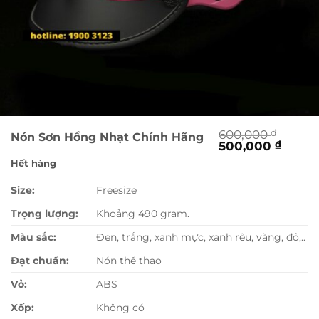
600,000
₫
Nón Sơn Hồng Nhạt Chính Hãng
Giá
Giá
500,000
₫
gốc
hiện
Hết hàng
là:
tại
600,000 ₫.
là:
Size:
Freesize
500,0
Trọng lượng:
Khoảng 490 gram.
Màu sắc:
Đen, trắng, xanh mực, xanh rêu, vàng, đỏ,..
Đạt chuẩn:
Nón thể thao
Vỏ:
ABS
Xốp:
Không có