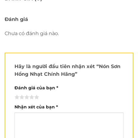
Yếu tố tạo nên giá trị thương hiệu đó là chất lượng
sản phẩm. Chất liệu cao cấp, mẫu mã sang trọng. Ra
liên tục các mẫu kiểu dáng mới lạ, hiện đại là những
Đánh giá
yếu tố thu hút người mua.
Chưa có đánh giá nào.
Chi tiết
Nón Sơn
Chính Hãng:
Nón bảo hiểm
Nón Sơn Hồng Nhạt
không những
đảm bảo an toàn cho người sử dụng mà còn hợp
thời trang, đơn giản và sang trọng.
Hãy là người đầu tiên nhận xét “Nón Sơn
Hồng Nhạt Chính Hãng”
Sản Phẩm Bảo Hiểm
Nón Sơn.
Đánh giá của bạn
*
Nón Sơn
có Tem CR do Bộ Công An Viện Khoa học hình
sự cấp
Nhận xét của bạn
*
Nón Sơn
có chứng nhận hợp quy của Trung tâm kỹ
thuật tiêu chuẩn đo lường chất lượng 3.
Nón Sơn
phù hợp Quy chuẩn kỹ thuật quốc gia.