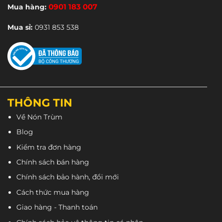
thể
thể
Mua hàng:
0901 183 007
được
được
chọn
chọn
Mua sỉ:
0931 853 538
trên
trên
trang
trang
sản
sản
phẩm
phẩm
THÔNG TIN
Về Nón Trùm
Blog
Kiểm tra đơn hàng
Chính sách bán hàng
Chính sách bảo hành, đổi mới
Cách thức mua hàng
Giao hàng - Thanh toán