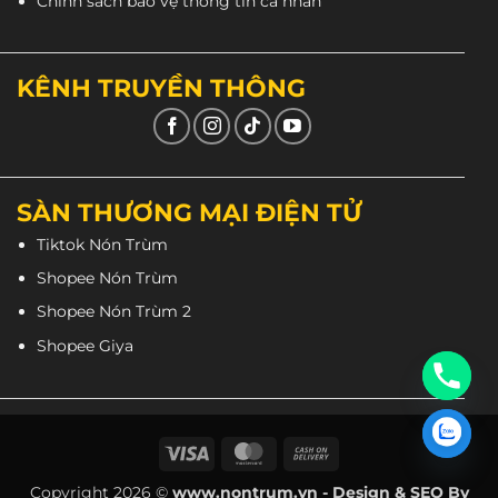
Chính sách bảo vệ thông tin cá nhân
KÊNH TRUYỀN THÔNG
SÀN THƯƠNG MẠI ĐIỆN TỬ
Tiktok Nón Trùm
Shopee Nón Trùm
Shopee Nón Trùm 2
Shopee Giya
Visa
MasterCard
Cash
On
Copyright 2026 ©
www.nontrum.vn - Design & SEO By