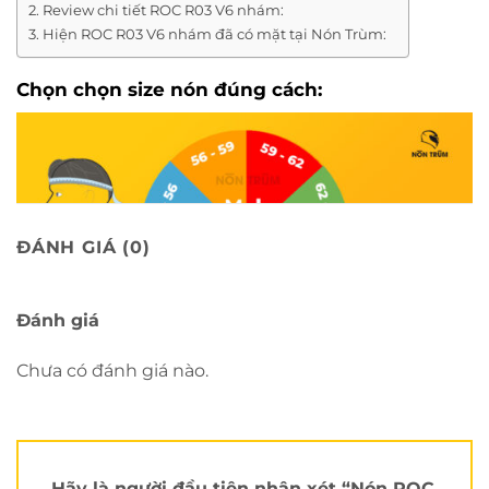
Review chi tiết ROC R03 V6 nhám:
Hiện ROC R03 V6 nhám đã có mặt tại Nón Trùm:
Chọn chọn size nón đúng cách:
ĐÁNH GIÁ (0)
Review chi tiết
ROC R03 V6 nhám
:
Đánh giá
Xem nhiều hơn tại kênh
Youtube của Nón Trùm
Chưa có đánh giá nào.
Điểm thu hút đầu tiên đó là form nón của
ROC R03
V6
rất đẹp. Đường nét của form nhìn rất mạnh mẽ.
Kiểu nón không quá nhọn theo phong cách sport
như
ROC R01
hay
ROC R05
và
cũng không quá tròn
Hãy là người đầu tiên nhận xét “Nón ROC