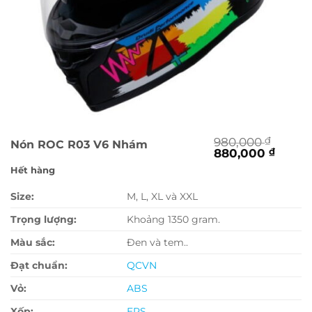
980,000
₫
Nón ROC R03 V6 Nhám
Giá
Giá
880,000
₫
gốc
hiện
Hết hàng
là:
tại
980,000 ₫.
là:
Size:
M, L, XL và XXL
880,0
Trọng lượng:
Khoảng 1350 gram.
Màu sắc:
Đen và tem..
Đạt chuẩn:
QCVN
Vỏ:
ABS
Xốp:
EPS