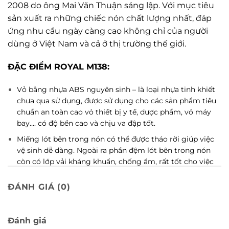
2008 do ông Mai Văn Thuận sáng lập. Với mục tiêu
sản xuất ra những chiếc nón chất lượng nhất, đáp
ứng nhu cầu ngày càng cao không chỉ của người
dùng ở Việt Nam và cả ở thị trường thế giới.
ĐẶC ĐIỂM ROYAL M138:
Vỏ bằng nhựa ABS nguyên sinh – là loại nhựa tinh khiết
chưa qua sử dụng, được sử dụng cho các sản phẩm tiêu
chuẩn an toàn cao vỏ thiết bị y tế, dược phẩm, vỏ máy
bay…. có độ bền cao và chịu va đập tốt.
Miếng lót bên trong nón có thể được tháo rời giúp việc
vệ sinh dễ dàng. Ngoài ra phần đệm lót bên trong nón
còn có lớp vải kháng khuẩn, chống ẩm, rất tốt cho việc
bảo vệ chiếc nón khỏi mùi hôi, ẩm mốc
ĐÁNH GIÁ (0)
Nòn có 2 lớp kính
Vẻ đẹp huyền bí, sang trọng với những hoạ tiết độc đáo,
thiết kế nắp chụp mới lạ
Đánh giá