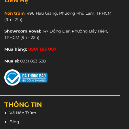
LIÊN HỆ
nhiều
biến
biến
thể.
Nón trùm
:
496 Hậu Giang, Phường Phú Lâm, TPHCM
thể.
Các
(9h - 21h)
Các
tùy
tùy
chọn
Showroom Royal:
147 Đồng Đen Phường Bảy Hiền,
chọn
có
TPHCM
(9h - 22h)
có
thể
thể
được
Mua hàng:
0901 183 007
được
chọn
chọn
trên
Mua sỉ:
0931 853 538
trên
trang
trang
sản
sản
phẩm
phẩm
THÔNG TIN
Về Nón Trùm
Blog