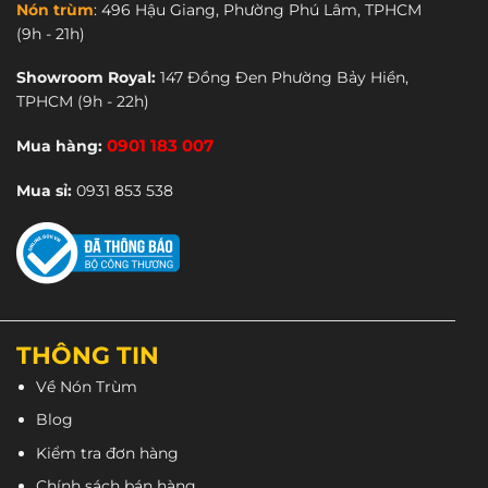
Nón trùm
:
496 Hậu Giang, Phường Phú Lâm, TPHCM
thể.
thể.
(9h - 21h)
Các
Các
tùy
tùy
Showroom Royal:
147 Đồng Đen Phường Bảy Hiền,
chọn
chọn
TPHCM
(9h - 22h)
có
có
thể
thể
Mua hàng:
0901 183 007
được
được
chọn
chọn
Mua sỉ:
0931 853 538
trên
trên
trang
trang
sản
sản
phẩm
phẩm
THÔNG TIN
Về Nón Trùm
Blog
Kiểm tra đơn hàng
Chính sách bán hàng