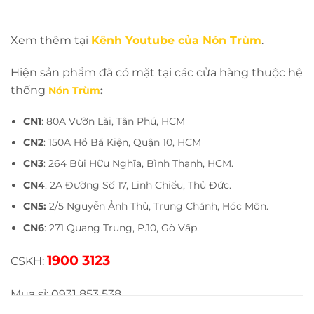
Xem thêm tại
Kênh Youtube của Nón Trùm
.
Hiện sản phẩm đã có mặt tại các cửa hàng thuộc hệ
thống
Nón Trùm
:
CN1
: 80A Vườn Lài, Tân Phú, HCM
CN2
: 150A Hồ Bá Kiện, Quận 10, HCM
CN3
: 264 Bùi Hữu Nghĩa, Bình Thạnh, HCM.
CN4
: 2A Đường Số 17, Linh Chiểu, Thủ Đức.
CN5:
2/5 Nguyễn Ảnh Thủ, Trung Chánh, Hóc Môn.
CN6
: 271 Quang Trung, P.10, Gò Vấp.
1900 3123
CSKH:
Mua sỉ: 0931 853 538