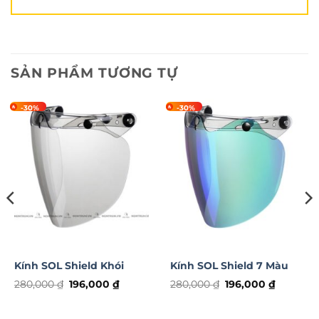
SẢN PHẨM TƯƠNG TỰ
-30%
-30%
Kính SOL Shield Khói
Kính SOL Shield 7 Màu
Giá
Giá
Giá
Giá
280,000
₫
196,000
₫
280,000
₫
196,000
₫
gốc
hiện
gốc
hiện
là:
tại
là:
tại
280,000 ₫.
là:
280,000 ₫.
là: