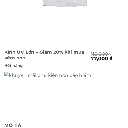
Kính UV Lớn – Giảm 20% khi mua
110,000
₫
kèm nón
Giá
Giá
77,000
₫
gốc
hiện
Hết hàng
là:
tại
110,000 ₫.
là:
77,000
MÔ TẢ