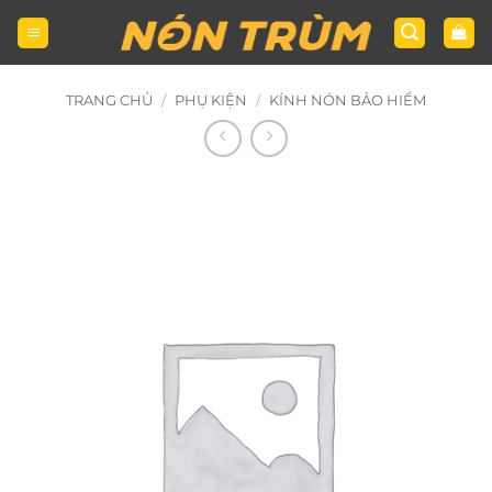
Bỏ
qua
nội
dung
TRANG CHỦ
/
PHỤ KIỆN
/
KÍNH NÓN BẢO HIỂM