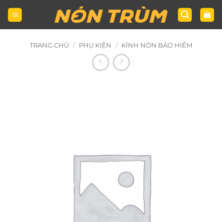
Bỏ
qua
nội
dung
TRANG CHỦ
/
PHỤ KIỆN
/
KÍNH NÓN BẢO HIỂM