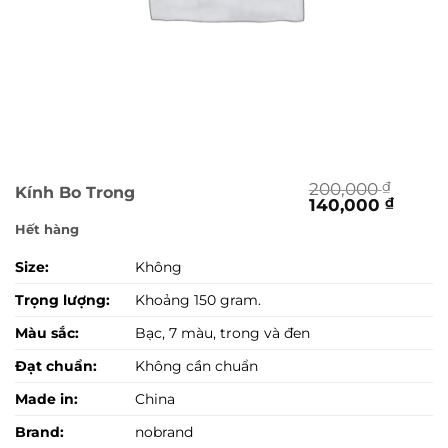
200,000
₫
Kính Bo Trong
Giá
Giá
140,000
₫
gốc
hiện
Hết hàng
là:
tại
200,000 ₫.
là:
Size:
Không
140,00
Trọng lượng:
Khoảng 150 gram.
Màu sắc:
Bạc, 7 màu, trong và đen
Đạt chuẩn:
Không cần chuẩn
Made in:
China
Brand:
nobrand