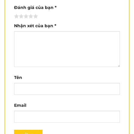
CN6
: 271 Quang Trung, P.10, Gò Vấp.
Đánh giá của bạn
*
CN7
: 496 Hậu Giang, Quận 6
1900 3123
Nhận xét của bạn
*
CSKH:
Mua sỉ: 0931 853 538
Tên
Email