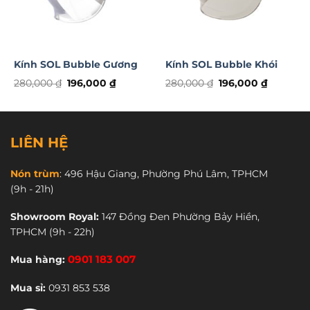
Kính SOL Bubble Gương
Kính SOL Bubble Khói
Giá
Giá
Giá
Giá
280,000
₫
196,000
₫
280,000
₫
196,000
₫
gốc
hiện
gốc
hiện
là:
tại
là:
tại
280,000 ₫.
là:
280,000 ₫.
là:
 ₫.
196,000 ₫.
196,000 
LIÊN HỆ
Nón trùm
:
496 Hậu Giang, Phường Phú Lâm, TPHCM
(9h - 21h)
Showroom Royal:
147 Đồng Đen Phường Bảy Hiền,
TPHCM
(9h - 22h)
Mua hàng:
0901 183 007
Mua sỉ:
0931 853 538