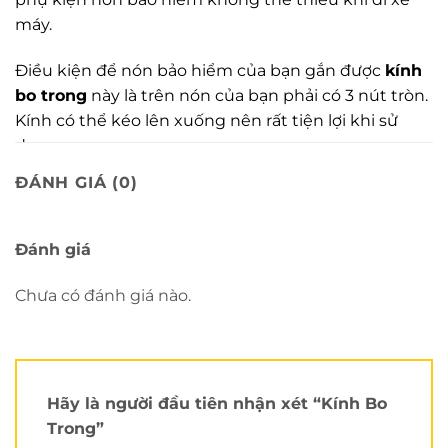
máy.
Điều kiện để nón bảo hiểm của bạn gắn được
kính
bo trong
này là trên nón của bạn phải có 3 nút tròn.
Kính có thể kéo lên xuống nên rất tiện lợi khi sử
dụng.
ĐÁNH GIÁ (0)
Xem thêm tại
Kênh Youtube của Nón Trùm
.
Hiện kính bo trong đã có mặt tại các cửa hàng
Đánh giá
thuộc hệ thống
Nón Trùm
:
Chưa có đánh giá nào.
CN1
: 80A Vườn Lài, Tân Phú, HCM
CN2
: 150A Hồ Bá Kiện, Quận 10, HCM
CN3
: 264 Bùi Hữu Nghĩa, Bình Thạnh, HCM.
CN4
: 2A Đường Số 17, Linh Chiểu, Thủ Đức.
Hãy là người đầu tiên nhận xét “Kính Bo
Trong”
CN5:
2/5 Nguyễn Ảnh Thủ, Trung Chánh, Hóc Môn.