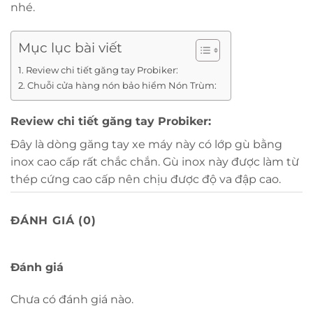
nhé.
Mục lục bài viết
Review chi tiết găng tay Probiker:
Chuỗi cửa hàng nón bảo hiểm Nón Trùm:
Review chi tiết găng tay Probiker:
Đây là dòng găng tay xe máy này có lớp gù bằng
inox cao cấp rất chắc chắn. Gù inox này được làm từ
thép cứng cao cấp nên chịu được độ va đập cao.
Vì găng tay cụt nên khả năng linh hoạt rất cao. Bạn
ĐÁNH GIÁ (0)
có thể lượt điện thoại thỏi mái khi sử dụng găng tay
này.
Đánh giá
Điểm mạnh nhất của
găng tay Probiker cụt
này là
bên trong bàn tay được làm bằng da cao cấp để
Chưa có đánh giá nào.
chống trượt rất tốt. Gia tăng khả năng bám chắc