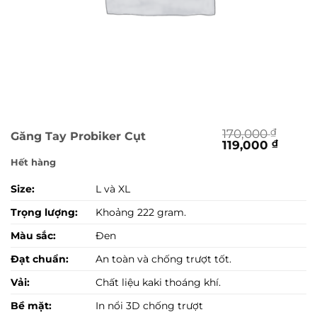
170,000
₫
Găng Tay Probiker Cụt
Giá
Giá
119,000
₫
gốc
hiện
Hết hàng
là:
tại
170,000 ₫.
là:
Size:
L và XL
119,00
Trọng lượng:
Khoảng 222 gram.
Màu sắc:
Đen
Đạt chuẩn:
An toàn và chống trượt tốt.
Vải:
Chất liệu kaki thoáng khí.
Bề mặt:
In nổi 3D chống trượt