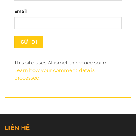
CN7:
496 Hậu Giang, Quận 6.
Email
————————–
1900 3123
Tổng đài:
Zalo: 0901 183 007
Mua sỉ: 0931 853 538
This site uses Akismet to reduce spam.
Learn how your comment data is
processed.
LIÊN HỆ