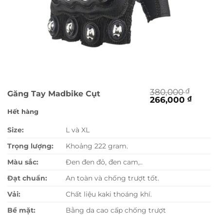
380,000
₫
Găng Tay Madbike Cụt
Giá
Giá
266,000
₫
gốc
hiện
Hết hàng
là:
tại
380,000 ₫.
là:
Size:
L và XL
266,0
Trọng lượng:
Khoảng 222 gram.
Màu sắc:
Đen đen đỏ, đen cam,..
Đạt chuẩn:
An toàn và chống trượt tốt.
Vải:
Chất liệu kaki thoáng khí.
Bề mặt:
Bằng da cao cấp chống trượt