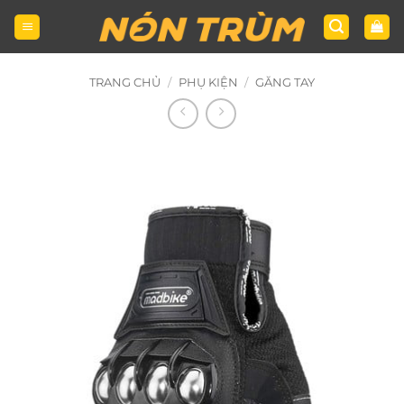
Bỏ
qua
nội
dung
TRANG CHỦ
/
PHỤ KIỆN
/
GĂNG TAY