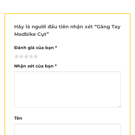
tốt. Gia tăng khả năng bám chắc vào tay ga, chống
trượt khi sử dụng là rất tuyệt vời. Ngoài ra, bên
trong của găng tay có 6 nút để chống trầy tay khi bị
Hãy là người đầu tiên nhận xét “Găng Tay
té xe. Đây là chức năng rất ít thấy ở các găng tay
Madbike Cụt”
khác.
Đánh giá của bạn
*
Hiện đây là sản phẩm mới tại
Nón Trùm
và chưa có
ở bất kỳ cửa hàng nào. Nếu bạn quan tâm có thể
Nhận xét của bạn
*
đặt hàng tại website hoặc đến cửa hàng
Nón Trùm
gần nhất nhé.
Xem nhiều hơn tại
Kênh Youtube của Nón Trùm
.
Chuỗi cửa hàng nón bảo hiểm Nón Trùm:
CN1:
80A Vườn Lài, Tân Phú.
Tên
CN2:
150A Hồ Bá Kiện, Quận 10
CN3
: 264 Bùi Hữu Nghĩa, Bình Thạnh.