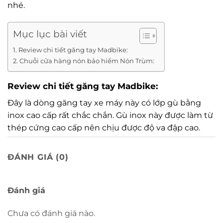
nhé.
Mục lục bài viết
Review chi tiết găng tay Madbike:
Chuỗi cửa hàng nón bảo hiểm Nón Trùm:
Review chi tiết găng tay Madbike:
Đây là dòng găng tay xe máy này có lớp gù bằng
inox cao cấp rất chắc chắn. Gù inox này được làm từ
thép cứng cao cấp nên chịu được độ va đập cao.
Ở trên đầu ngón trỏ của 2 bàn tay đều có cảm ứng
ĐÁNH GIÁ (0)
được điện thoại. Giúp bạn dể dàng sử dụng lướt
điện thoại cảm ứng khi đeo
găng tay Madbike
cụt
này.
Đánh giá
Điểm mạnh nhất của
găng tay Madbike cụt
này là
Chưa có đánh giá nào.
bên trong bàn tay được in nổi 3D để chống trượt rất