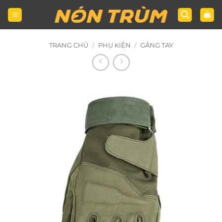
Bỏ
qua
nội
dung
TRANG CHỦ
/
PHỤ KIỆN
/
GĂNG TAY