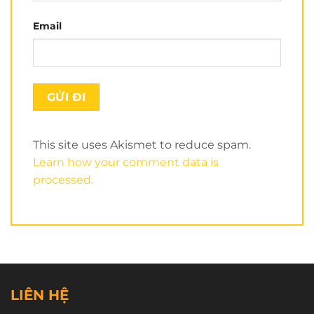
1900 3123
Tổng đài:
Email
Zalo: 0901 183 007
Mua sỉ: 0931 853 538
Nhượng quyền: 0935 425 504
This site uses Akismet to reduce spam.
Learn how your comment data is
processed.
LIÊN HỆ