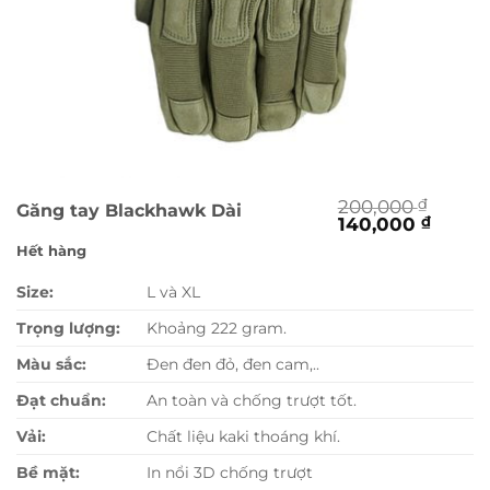
200,000
₫
Găng tay Blackhawk Dài
Giá
Giá
140,000
₫
gốc
hiện
Hết hàng
là:
tại
200,000 ₫.
là:
Size:
L và XL
140,00
Trọng lượng:
Khoảng 222 gram.
Màu sắc:
Đen đen đỏ, đen cam,..
Đạt chuẩn:
An toàn và chống trượt tốt.
Vải:
Chất liệu kaki thoáng khí.
Bề mặt:
In nổi 3D chống trượt