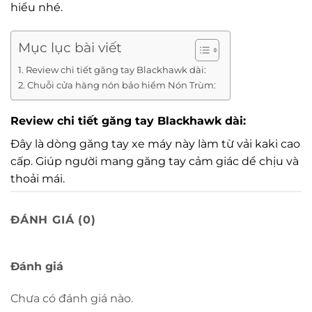
hiểu nhé.
Mục lục bài viết
Review chi tiết găng tay Blackhawk dài:
Chuỗi cửa hàng nón bảo hiểm Nón Trùm:
Review chi tiết găng tay Blackhawk dài:
Đây là dòng găng tay xe máy này làm từ vải kaki cao
cấp. Giúp người mang găng tay cảm giác dể chịu và
thoải mái.
Vì găng tay dài nên cho được hết tất cả bàn tay và
ĐÁNH GIÁ (0)
ngon tay.
Điểm mạnh nhất của
găng tay Blackhawk
này là
Đánh giá
bên trong bàn tay được làm bằng vải da cao cấp để
chống trượt rất tốt. Gia tăng khả năng bám chắc
Chưa có đánh giá nào.
vào tay ga, chống trượt khi sử dụng là rất tuyệt vời.