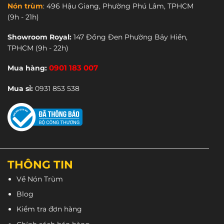
Nón trùm
:
496 Hậu Giang, Phường Phú Lâm, TPHCM
(9h - 21h)
Showroom Royal:
147 Đồng Đen Phường Bảy Hiền,
TPHCM
(9h - 22h)
Mua hàng:
0901 183 007
Mua sỉ:
0931 853 538
Mục lục bài viết
1. Combo Rona R10 Đen Nhám Thiết Kế Nhỏ Gọn, Phong
Cách Thời Trang
2. Combo Rona R10 Đen Nhám Giá Hợp Lý – Phù Hợp Với
Túi Tiền Học Sinh, Sinh Viên
3. Combo Rona R10 Đen Nhám An Toàn Tối Ưu
THÔNG TIN
Nón được làm từ ABS nguyên sinh, giúp bảo đảm:
Hệ Thống Khóa Chắc Chắn và Linh Hoạt
Về Nón Trùm
Thoáng Khí – Phù Hợp Cho Cả Ngày Dài
Blog
Nhẹ Nhàng – Thoải Mái Khi Đội
Đạt Tiêu Chuẩn An Toàn Quốc Gia
Kiểm tra đơn hàng
4. Sự Đa Dụng – Phù Hợp Cho Mọi Hoàn Cảnh