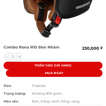
Combo Rona R10 Đen Nhám
230,000
₫
Combo Rona R10 Đen Nhám số lượng
THÊM VÀO GIỎ HÀNG
MUA NGAY
Size:
Freesize
Trọng lượng:
Khoảng 800 gram.
Màu sắc:
Đen, trắng, xanh, hồng, vàng,.