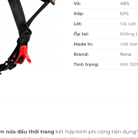
Vỏ:
ABS
Xốp:
EPS
Lót:
Vải lưới
Ốp tai:
Không th
Made in:
Việt Na
Brand:
Rona
Tình trạng:
Mới 100
m nửa đầu thời trang
kết hợp kính phi công tiện dụng