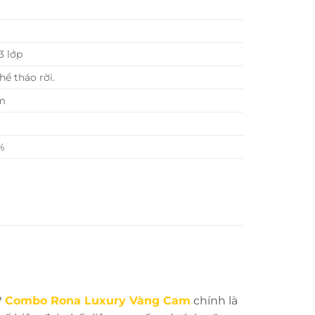
 3 lớp
ể tháo rời.
m
%
?
Combo Rona Luxury Vàng Cam
chính là