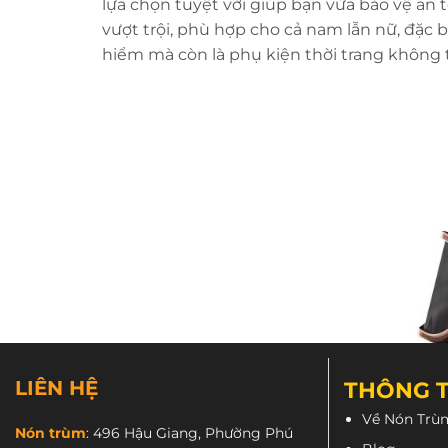
lựa chọn tuyệt vời giúp bạn vừa bảo vệ an t
vượt trội, phù hợp cho cả nam lẫn nữ, đặc 
hiểm mà còn là phụ kiện thời trang không 
LIÊN HỆ
THÔNG T
Về Nón Trù
Nón trùm
:
496 Hậu Giang, Phường Phú