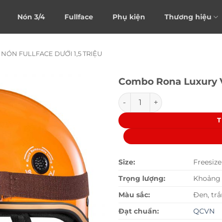
Nón 3/4
Fullface
Phụ kiện
Thương hiệu
NÓN FULLFACE DƯỚI 1,5 TRIỆU
Combo Rona Luxury
Combo Rona Luxury Vàng C
T
Size:
Freesize
Trọng lượng:
Khoảng 
Màu sắc:
Đen, trắ
Đạt chuẩn:
QCVN