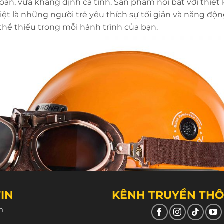
oàn, vừa khẳng định cá tính. Sản phẩm nổi bật với thiết k
biệt là những người trẻ yêu thích sự tối giản và năng độ
thể thiếu trong mỗi hành trình của bạn.
IN
KÊNH TRUYỀN TH
m