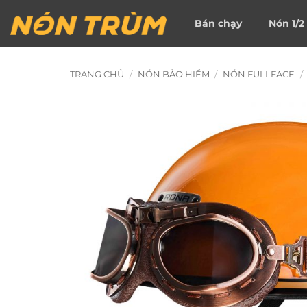
Bỏ
Bán chạy
Nón 1/2
qua
nội
dung
TRANG CHỦ
/
NÓN BẢO HIỂM
/
NÓN FULLFACE
/