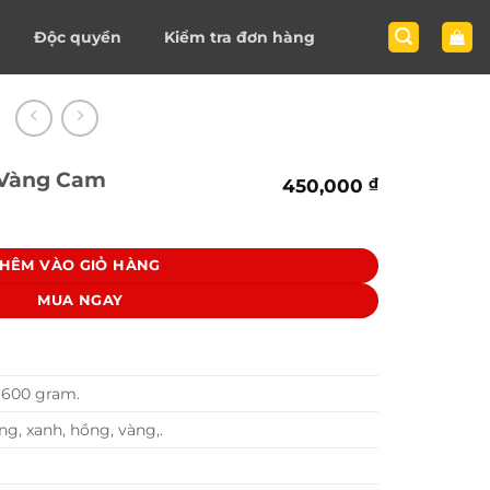
Độc quyền
Kiểm tra đơn hàng
 Vàng Cam
450,000
₫
am số lượng
HÊM VÀO GIỎ HÀNG
MUA NGAY
600 gram.
ng, xanh, hồng, vàng,.