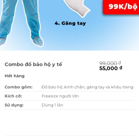
99,000
₫
Combo đồ bảo hộ y tế
Giá
Giá
55,000
₫
gốc
hiện
Hết hàng
là:
tại
99,000 ₫.
là:
Combo gồm:
Đồ bảo hộ, kính chắn, găng tay và khẩu trang
55,000
Kích cỡ:
Freesize người lớn
Sử dụng:
Dùng 1 lần