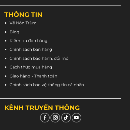
THÔNG TIN
Combo đồ bảo hộ y tế
đã có mặt tại các cửa hàng
Về Nón Trùm
thuộc hệ thống
Nón Trùm
:
Blog
CN Tân Phú
: 80A Vườn Lài.
Kiểm tra đơn hàng
CN Quận 10
: 150A Hồ Bá Kiện.
Chính sách bán hàng
CN Bình Thạnh
: 264 Bùi Hữu Nghĩa.
Chính sách bảo hành, đổi mới
CN Thủ Đức
: 2A Đường Số 17.
Cách thức mua hàng
CN Gò Vấp
: 271 Quang Trung.
Giao hàng - Thanh toán
CN Quận 6
: 496 Hậu Giang.
Chính sách bảo vệ thông tin cá nhân
CN Quận 8
: 414 Tùng Thiện Vương.
CN Tân Bình
: 299 Lê Văn Sỹ.
KÊNH TRUYỀN THÔNG
CN Quận 11
: 269 Âu Cơ.
1900 3123
CSKH: