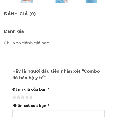
ĐÁNH GIÁ (0)
Đánh giá
Chưa có đánh giá nào.
Hãy là người đầu tiên nhận xét “Combo
đồ bảo hộ y tế”
Đánh giá của bạn
*
Nhận xét của bạn
*
Tấm chắn Faceshile chống giọt bắn 3 chiều.