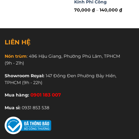
Kính Phi Công
Sản
phẩm
Khẩu trang y tế 4 lớp kháng khuẩn.
70,000
₫
–
140,000
₫
này
Sản
có
phẩm
nhiều
này
biến
có
thể.
nhiều
LIÊN HỆ
Các
biến
tùy
thể.
Nón trùm
:
496 Hậu Giang, Phường Phú Lâm, TPHCM
chọn
Các
(9h - 21h)
có
tùy
thể
chọn
Showroom Royal:
147 Đồng Đen Phường Bảy Hiền,
được
có
TPHCM
(9h - 22h)
chọn
thể
trên
được
Mua hàng:
0901 183 007
trang
chọn
sản
trên
Mua sỉ:
0931 853 538
phẩm
trang
sản
phẩm