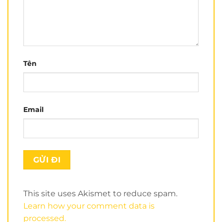
Tên
Email
This site uses Akismet to reduce spam.
Learn how your comment data is
processed.
Găng tay y tế dùng một lần.