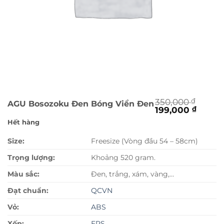
350,000
₫
AGU Bosozoku Đen Bóng Viền Đen
Giá
Giá
199,000
₫
gốc
hiện
Hết hàng
là:
tại
350,000 ₫.
là:
Size:
Freesize (Vòng đầu 54 – 58cm)
199,00
Trọng lượng:
Khoảng 520 gram.
Màu sắc:
Đen, trắng, xám, vàng,…
Đạt chuẩn:
QCVN
Vỏ:
ABS
Xốp:
EPS