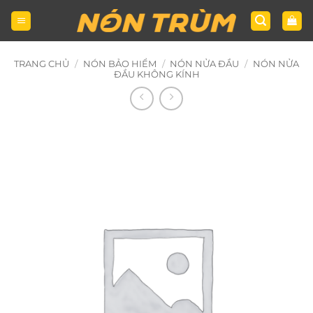
Bỏ
qua
nội
dung
TRANG CHỦ
/
NÓN BẢO HIỂM
/
NÓN NỬA ĐẦU
/
NÓN NỬA
ĐẦU KHÔNG KÍNH