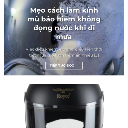
TIN TỨC
Mẹo cách làm kính
mũ bảo hiểm không
đọng nước khi đi
mưa
Việc điều khiển xe trong điều kiện thời
tiết mưa gió luôn tiềm ẩn nhiều [...]
TIẾP TỤC ĐỌC
→