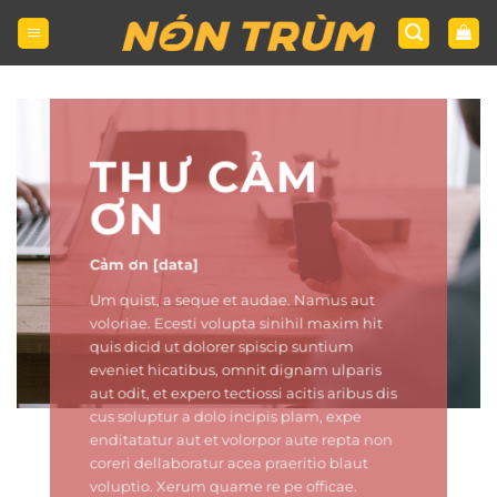
Bỏ
qua
nội
dung
THƯ CẢM
ƠN
Cảm ơn [data]
Um quist, a seque et audae. Namus aut
voloriae. Ecesti volupta sinihil maxim hit
quis dicid ut dolorer spiscip suntium
eveniet hicatibus, omnit dignam ulparis
aut odit, et expero tectiossi acitis aribus dis
cus soluptur a dolo incipis plam, expe
enditatatur aut et volorpor aute repta non
coreri dellaboratur acea praeritio blaut
voluptio. Xerum quame re pe officae.