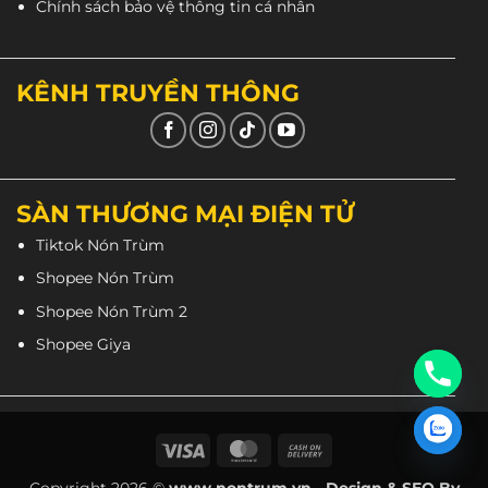
Chính sách bảo vệ thông tin cá nhân
KÊNH TRUYỀN THÔNG
SÀN THƯƠNG MẠI ĐIỆN TỬ
Tiktok Nón Trùm
Shopee Nón Trùm
Shopee Nón Trùm 2
Shopee Giya
Visa
MasterCard
Cash
On
Copyright 2026 ©
www.nontrum.vn - Design & SEO By