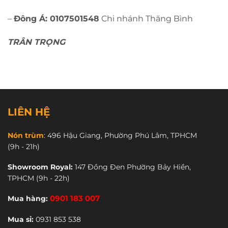
–
Đông Á: 0107501548
Chi nhánh Thăng Bình
TRÂN TRỌNG
LIÊN HỆ
Nón trùm
:
496 Hậu Giang, Phường Phú Lâm, TPHCM
(9h - 21h)
Showroom Royal:
147 Đồng Đen Phường Bảy Hiền,
TPHCM
(9h - 22h)
Mua hàng:
0901 183 007
Mua sỉ:
0931 853 538