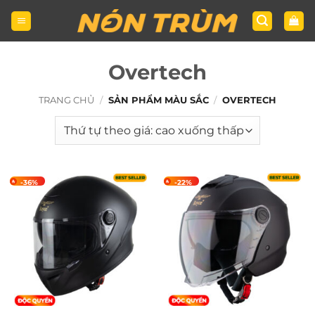
Bỏ
qua
nội
dung
Overtech
TRANG CHỦ
/
SẢN PHẨM MÀU SẮC
/
OVERTECH
-36%
-22%