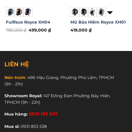
Fullface Royce XH04
Mũ Bảo Hiểm Royce XH01
Giá
Giá
780,000
₫
499,000
₫
419,000
₫
gốc
hiện
Sản
Sản
là:
tại
phẩm
phẩm
780,000 ₫.
là:
499,000 ₫.
này
này
có
có
nhiều
nhiều
LIÊN HỆ
biến
biến
thể.
thể.
Nón trùm
:
496 Hậu Giang, Phường Phú Lâm, TPHCM
Các
Các
(9h - 21h)
tùy
tùy
chọn
chọn
Showroom Royal:
147 Đồng Đen Phường Bảy Hiền,
có
có
TPHCM
(9h - 22h)
thể
thể
được
được
Mua hàng:
0901 183 007
chọn
chọn
trên
trên
Mua sỉ:
0931 853 538
trang
trang