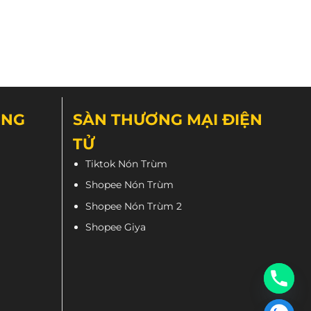
sản
phẩm
ÔNG
SÀN THƯƠNG MẠI ĐIỆN
TỬ
Tiktok Nón Trùm
Shopee Nón Trùm
Shopee Nón Trùm 2
Shopee Giya