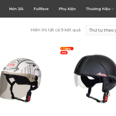
Nón 3/4
Fullface
Phụ kiện
Thương hiệu
Được
Hiển thị tất cả 9 kết quả
sắp
xếp
theo
-20%
Mới
giá:
cao
đến
thấp