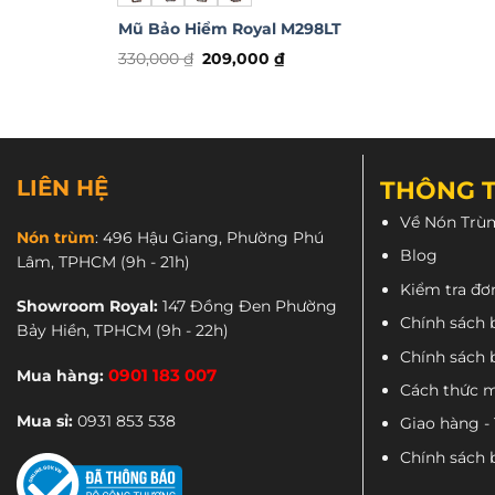
sản
sản
Mũ Bảo Hiểm Royal M298LT
phẩm
phẩm
Giá
Giá
330,000
₫
209,000
₫
gốc
hiện
Sản
là:
tại
phẩm
330,000 ₫.
là:
209,000 ₫.
này
có
nhiều
LIÊN HỆ
THÔNG T
biến
Về Nón Trù
thể.
Nón trùm
:
496 Hậu Giang, Phường Phú
Các
Blog
Lâm, TPHCM
(9h - 21h)
tùy
Kiểm tra đơ
chọn
Showroom Royal:
147 Đồng Đen Phường
Chính sách 
Bảy Hiền, TPHCM
(9h - 22h)
có
Chính sách 
thể
Mua hàng:
0901 183 007
được
Cách thức 
chọn
Mua sỉ:
0931 853 538
Giao hàng -
trên
Chính sách 
trang
sản