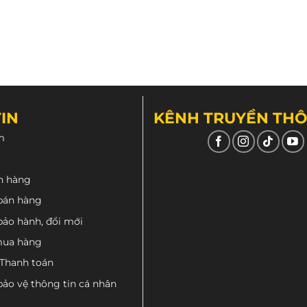
sản
phẩm
IN
KÊNH TRUYỀN TH
m
n hàng
bán hàng
bảo hành, đổi mới
mua hàng
 Thanh toán
bảo vệ thông tin cá nhân