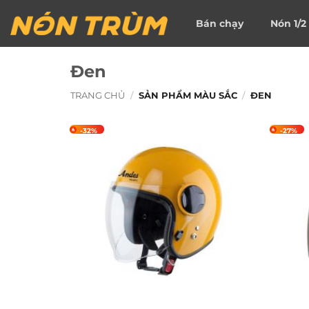
Bỏ
Bán chạy
Nón 1/2
qua
nội
dung
Đen
TRANG CHỦ
/
SẢN PHẨM MÀU SẮC
/
ĐEN
-32%
-27%