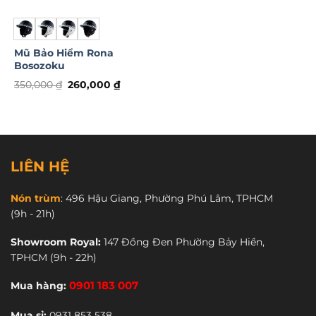
Mũ Bảo Hiểm Rona
Bosozoku
Giá
Giá
350,000
₫
260,000
₫
gốc
hiện
Sản
là:
tại
phẩm
350,000 ₫.
là:
260,000 ₫.
này
có
nhiều
LIÊN HỆ
biến
thể.
Nón trùm
:
496 Hậu Giang, Phường Phú Lâm, TPHCM
Các
(9h - 21h)
tùy
chọn
Showroom Royal:
147 Đồng Đen Phường Bảy Hiền,
có
TPHCM
(9h - 22h)
thể
được
Mua hàng:
0901 183 007
chọn
trên
Mua sỉ:
0931 853 538