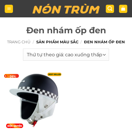
Bỏ
qua
nội
dung
Đen nhám ốp đen
TRANG CHỦ
/
SẢN PHẨM MÀU SẮC
/
ĐEN NHÁM ỐP ĐEN
-26%