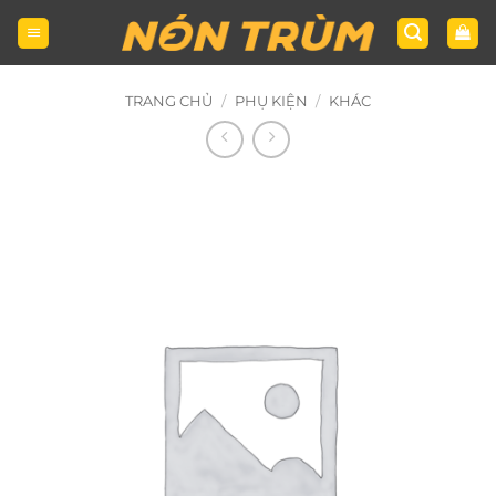
Bỏ
qua
nội
dung
TRANG CHỦ
/
PHỤ KIỆN
/
KHÁC