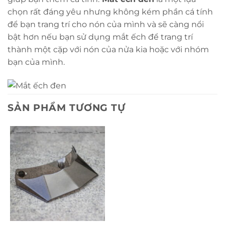
chọn rất đáng yêu nhưng không kém phần cá tính
để bạn trang trí cho nón của mình và sẽ càng nổi
bật hơn nếu bạn sử dụng mắt ếch để trang trí
thành một cặp với nón của nửa kia hoặc với nhóm
bạn của mình.
SẢN PHẨM TƯƠNG TỰ
Mục lục bài viết
Khi mua mắt ếch đen tại Nón Trùm bạn sẽ nhận
được bộ sản phẩm gồm:
HƯỚNG DẪN CÁCH DÁN
Hiện sản phẩm nón Mắt ếch đã có mặt tại Chuỗi cửa
hàng Nón Trùm:
Khi mua mắt ếch đen tại Nón Trùm bạn sẽ