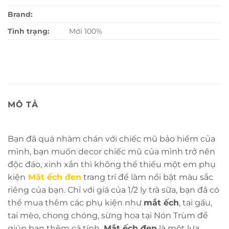
Brand:
Tình trạng:
Mới 100%
MÔ TẢ
Bạn đã quá nhàm chán với chiếc mũ bảo hiểm của
mình, bạn muốn decor chiếc mũ của mình trở nên
độc đáo, xinh xắn thì không thể thiếu một em phụ
kiện
Măt ếch đen
trang trí để làm nổi bật màu sắc
riêng của bạn. Chỉ với giá của 1/2 ly trà sữa, bạn đã có
thể mua thêm các phụ kiện như
mắt ếch
, tai gấu,
tai mèo, chong chóng, sừng hoa tại Nón Trùm để
giúp bạn thêm cá tính.
Mắt ếch đen
là một lựa